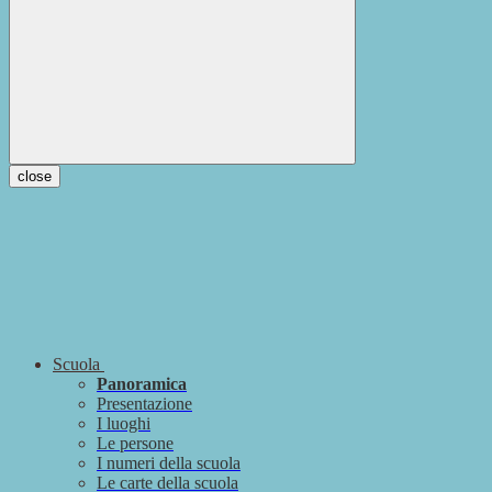
close
Scuola
Panoramica
Presentazione
I luoghi
Le persone
I numeri della scuola
Le carte della scuola