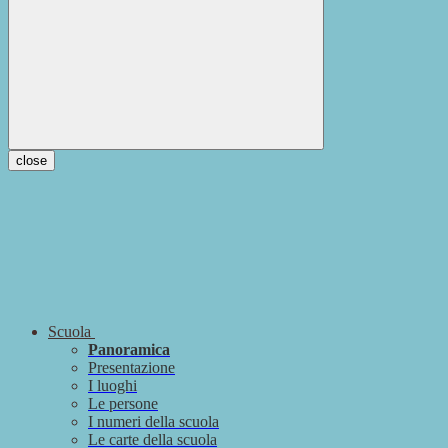
close
Scuola
Panoramica
Presentazione
I luoghi
Le persone
I numeri della scuola
Le carte della scuola