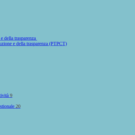
 e della trasparenza
ruzione e della trasparenza (PTPCT)
tività
9
stionale
20