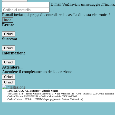
E-mail
Verrà inviato un messaggio all'indirizz
E-mail inviata, si prega di controllare la casella di posta elettronica!
Errore
Chiudi
Successo
Chiudi
Informazione
Chiudi
Attendere...
Attendere il completamento dell'operazione...
Chiudi
Chiudi
I.P.S.S.E.O.A. "A. Beltrame" Vittorio Veneto
Via Carso, 114 – 31029 Vittorio Veneto (TV) • Tel. 0438556128 - Cod. Tesoreria: 223 Conto Tesoreria:
Codice Fiscale: 93005790261 - Codice Ministeriale: TVRH06000P
Codice Univoco Ufficio: UFUM4M (per pagamento Fatture Elettroniche)