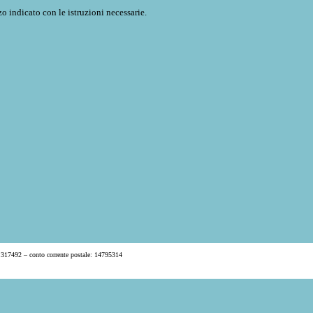
o indicato con le istruzioni necessarie.
 317492 – conto corrente postale: 14795314