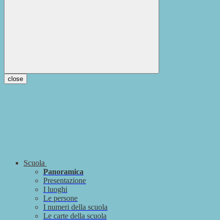
close
Scuola
Panoramica
Presentazione
I luoghi
Le persone
I numeri della scuola
Le carte della scuola