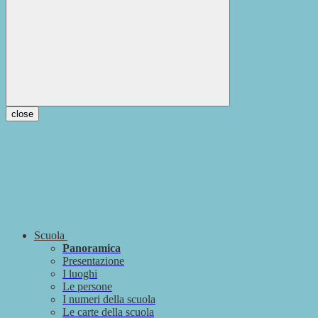
close
Scuola
Panoramica
Presentazione
I luoghi
Le persone
I numeri della scuola
Le carte della scuola