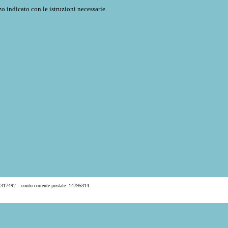
o indicato con le istruzioni necessarie.
 317492 – conto corrente postale: 14795314