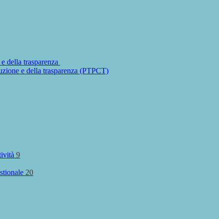
 e della trasparenza
ruzione e della trasparenza (PTPCT)
tività
9
stionale
20