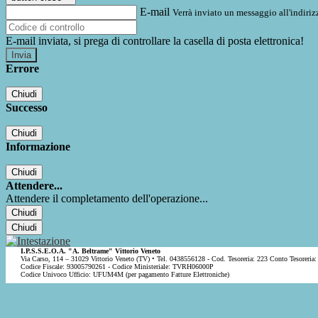
E-mail
Verrà inviato un messaggio all'indirizz
E-mail inviata, si prega di controllare la casella di posta elettronica!
Errore
Chiudi
Successo
Chiudi
Informazione
Chiudi
Attendere...
Attendere il completamento dell'operazione...
Chiudi
Chiudi
I.P.S.S.E.O.A. "A. Beltrame" Vittorio Veneto
Via Carso, 114 – 31029 Vittorio Veneto (TV) • Tel. 0438556128 - Cod. Tesoreria: 223 Conto Tesoreria:
Codice Fiscale: 93005790261 - Codice Ministeriale: TVRH06000P
Codice Univoco Ufficio: UFUM4M (per pagamento Fatture Elettroniche)