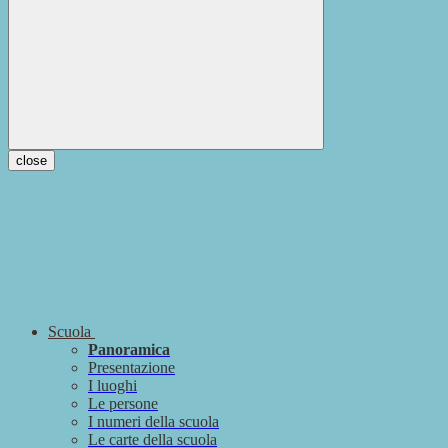
close
Scuola
Panoramica
Presentazione
I luoghi
Le persone
I numeri della scuola
Le carte della scuola