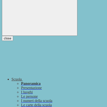
close
Scuola
Panoramica
Presentazione
I luoghi
Le persone
I numeri della scuola
Le carte della scuola