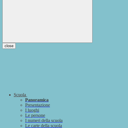
close
Scuola
Panoramica
Presentazione
I luoghi
Le persone
I numeri della scuola
Le carte della scuola