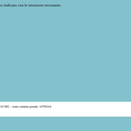
o indicato con le istruzioni necessarie.
 317492 – conto corrente postale: 14795314