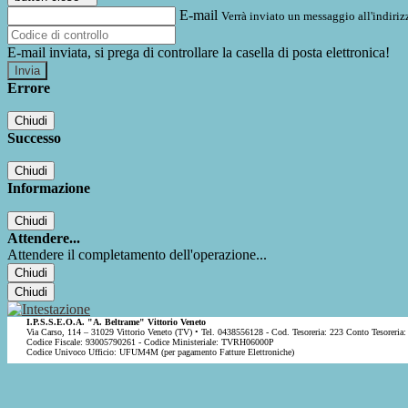
E-mail
Verrà inviato un messaggio all'indirizz
E-mail inviata, si prega di controllare la casella di posta elettronica!
Errore
Chiudi
Successo
Chiudi
Informazione
Chiudi
Attendere...
Attendere il completamento dell'operazione...
Chiudi
Chiudi
I.P.S.S.E.O.A. "A. Beltrame" Vittorio Veneto
Via Carso, 114 – 31029 Vittorio Veneto (TV) • Tel. 0438556128 - Cod. Tesoreria: 223 Conto Tesoreria:
Codice Fiscale: 93005790261 - Codice Ministeriale: TVRH06000P
Codice Univoco Ufficio: UFUM4M (per pagamento Fatture Elettroniche)