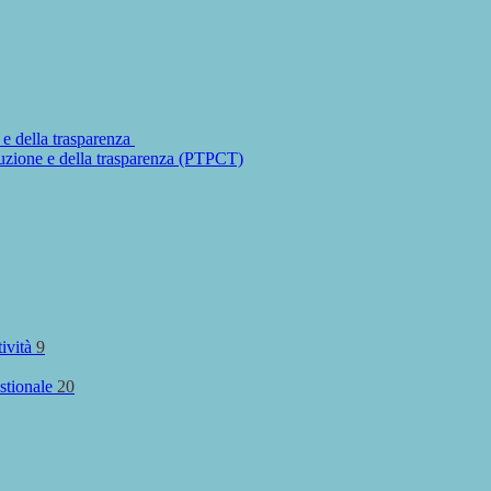
 e della trasparenza
ruzione e della trasparenza (PTPCT)
tività
9
stionale
20