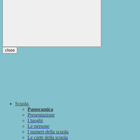
close
Scuola
Panoramica
Presentazione
I luoghi
Le persone
I numeri della scuola
Le carte della scuola