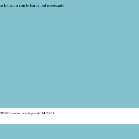
o indicato con le istruzioni necessarie.
 317492 – conto corrente postale: 14795314