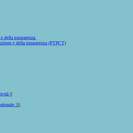
 e della trasparenza
ruzione e della trasparenza (PTPCT)
tività
9
stionale
20