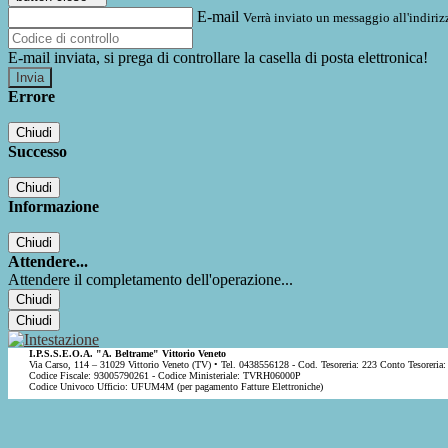
E-mail
Verrà inviato un messaggio all'indirizz
E-mail inviata, si prega di controllare la casella di posta elettronica!
Errore
Chiudi
Successo
Chiudi
Informazione
Chiudi
Attendere...
Attendere il completamento dell'operazione...
Chiudi
Chiudi
I.P.S.S.E.O.A. "A. Beltrame" Vittorio Veneto
Via Carso, 114 – 31029 Vittorio Veneto (TV) • Tel. 0438556128 - Cod. Tesoreria: 223 Conto Tesoreria:
Codice Fiscale: 93005790261 - Codice Ministeriale: TVRH06000P
Codice Univoco Ufficio: UFUM4M (per pagamento Fatture Elettroniche)