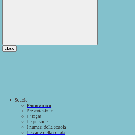
close
Scuola
Panoramica
Presentazione
I luoghi
Le persone
I numeri della scuola
Le carte della scuola