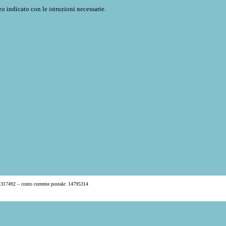
o indicato con le istruzioni necessarie.
 317492 – conto corrente postale: 14795314