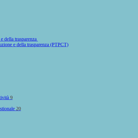
 e della trasparenza
ruzione e della trasparenza (PTPCT)
tività
9
stionale
20