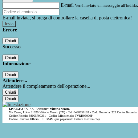
E-mail
Verrà inviato un messaggio all'indirizz
E-mail inviata, si prega di controllare la casella di posta elettronica!
Errore
Chiudi
Successo
Chiudi
Informazione
Chiudi
Attendere...
Attendere il completamento dell'operazione...
Chiudi
Chiudi
I.P.S.S.E.O.A. "A. Beltrame" Vittorio Veneto
Via Carso, 114 – 31029 Vittorio Veneto (TV) • Tel. 0438556128 - Cod. Tesoreria: 223 Conto Tesoreria:
Codice Fiscale: 93005790261 - Codice Ministeriale: TVRH06000P
Codice Univoco Ufficio: UFUM4M (per pagamento Fatture Elettroniche)