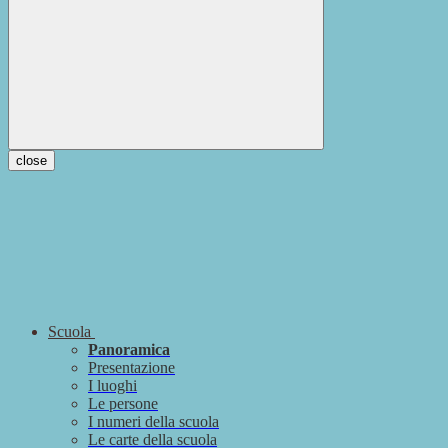
close
Scuola
Panoramica
Presentazione
I luoghi
Le persone
I numeri della scuola
Le carte della scuola